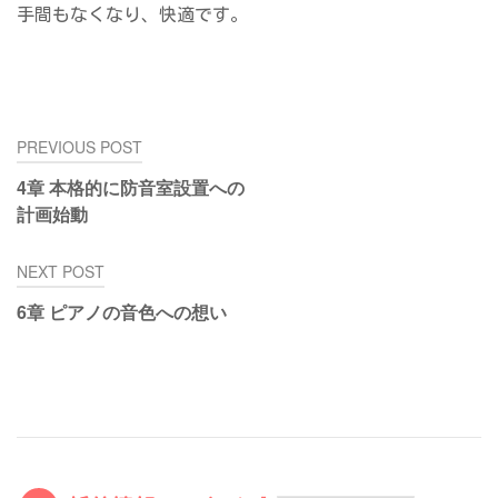
手間もなくなり、快適です。
投
PREVIOUS POST
稿
4章 本格的に防音室設置への
ナ
計画始動
ビ
ゲ
NEXT POST
ー
シ
6章 ピアノの音色への想い
ョ
ン