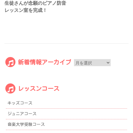
ョ
生徒さんが念願のピアノ防音
ン
レッスン室を完成！
新
新着情報アーカイブ
着
情
報
レッスンコース
ア
ー
キッズコース
カ
イ
ジュニアコース
ブ
音楽大学受験コース