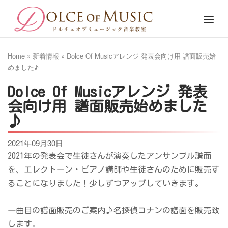
Skip
Home
Menu
to
content
Home
»
新着情報
»
Dolce Of Musicアレンジ 発表会向け用 譜面販売始
めました♪
Dolce Of Musicアレンジ 発表
会向け用 譜面販売始めました
♪
2021年09月30日
2021年の発表会で生徒さんが演奏したアンサンブル譜面
を、エレクトーン・ピアノ講師や生徒さんのために販売す
ることになりました！少しずつアップしていきます。
一曲目の譜面販売のご案内♪名探偵コナンの譜面を販売致
します。