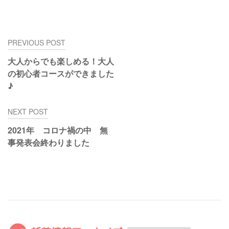
投
PREVIOUS POST
稿
大人からでも楽しめる！大人
ナ
の初心者コースができました
ビ
♪
ゲ
ー
NEXT POST
シ
ョ
2021年 コロナ禍の中 無
ン
事発表会終わりました