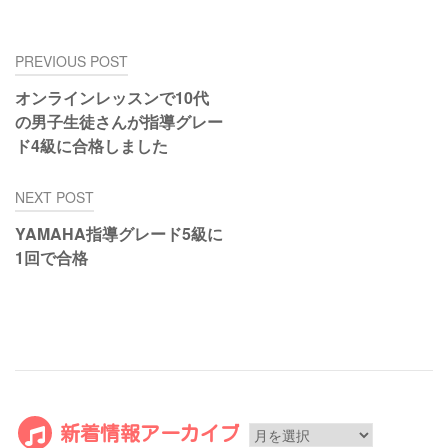
投
PREVIOUS POST
稿
オンラインレッスンで10代
ナ
の男子生徒さんが指導グレー
ビ
ド4級に合格しました
ゲ
ー
NEXT POST
シ
ョ
YAMAHA指導グレード5級に
ン
1回で合格
新
新着情報アーカイブ