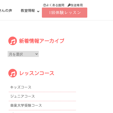
よくある質問
生徒専用
さんの声
教室情報
新
新着情報アーカイブ
着
情
報
ア
ー
レッスンコース
カ
イ
ブ
キッズコース
ジュニアコース
音楽大学受験コース