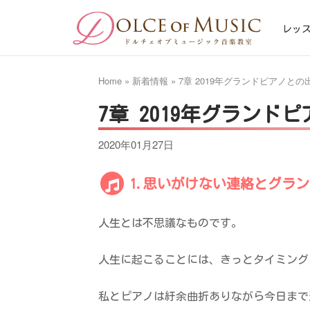
Skip
Home
to
レッ
content
Home
»
新着情報
»
7章 2019年グランドピアノとの
7章 2019年グランド
2020年01月27日
1.思いがけない連絡とグラ
人生とは不思議なものです。
人生に起こることには、きっとタイミング
私とピアノは紆余曲折ありながら今日まで