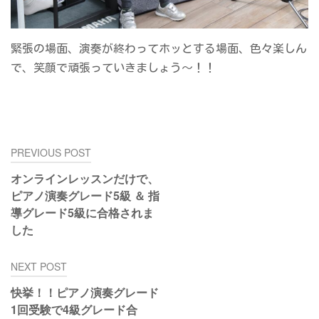
緊張の場面、演奏が終わってホッとする場面、色々楽しん
で、笑顔で頑張っていきましょう～！！
投
PREVIOUS POST
稿
オンラインレッスンだけで、
ナ
ピアノ演奏グレード5級 ＆ 指
ビ
導グレード5級に合格されま
ゲ
した
ー
シ
NEXT POST
ョ
ン
快挙！！ピアノ演奏グレード
1回受験で4級グレード合