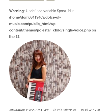
Warning
: Undefined variable $post_id in
/home/dom08419469/dolce-of-
music.com/public_html/wp-
content/themes/polestar_child/single-voice.php
on
line
33
豊田先生との出会いは、私が10歳の時、母がインタ