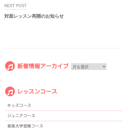
NEXT POST
ー
シ
対面レッスン再開のお知らせ
ョ
ン
新
新着情報アーカイブ
着
情
報
レッスンコース
ア
ー
キッズコース
カ
イ
ジュニアコース
ブ
音楽大学受験コース