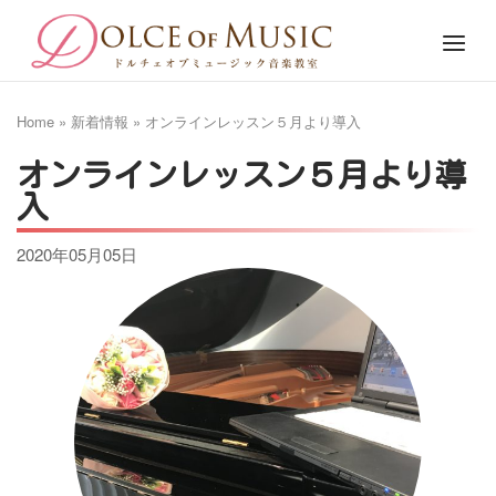
Skip
Home
Menu
to
content
Home
»
新着情報
»
オンラインレッスン５月より導入
オンラインレッスン５月より導
入
2020年05月05日