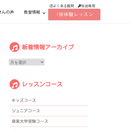
よくある質問
生徒専用
さんの声
教室情報
新
新着情報アーカイブ
着
情
報
ア
ー
レッスンコース
カ
イ
ブ
キッズコース
ジュニアコース
音楽大学受験コース