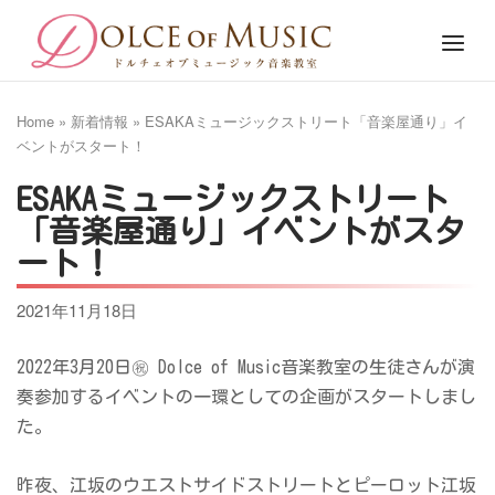
Skip
Home
Menu
to
content
Home
»
新着情報
»
ESAKAミュージックストリート「音楽屋通り」イ
ベントがスタート！
ESAKAミュージックストリート
「音楽屋通り」イベントがスタ
ート！
2021年11月18日
2022年3月20日㊗ Dolce of Music音楽教室の生徒さんが演
奏参加するイベントの一環としての企画がスタートしまし
た。
昨夜、江坂のウエストサイドストリートとピーロット江坂