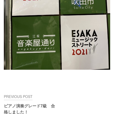
投
PREVIOUS POST
稿
ピアノ演奏グレード7級 合
ナ
格しました！
ビ