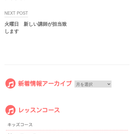
ゲ
NEXT POST
ー
シ
火曜日 新しい講師が担当致
ョ
します
ン
新
新着情報アーカイブ
着
情
報
レッスンコース
ア
ー
キッズコース
カ
イ