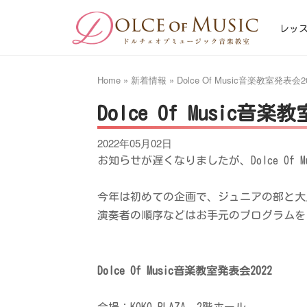
Skip
Home
to
レッ
content
Home
»
新着情報
»
Dolce Of Music音楽教室発表会2
Dolce Of Music音楽
2022年05月02日
お知らせが遅くなりましたが、Dolce Of
今年は初めての企画で、ジュニアの部と大
演奏者の順序などはお手元のプログラムを
Dolce Of Music音楽教室発表会2022
会場：KOKO PLAZA 2階ホール