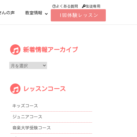
よくある質問
生徒専用
さんの声
教室情報
新
新着情報アーカイブ
着
情
報
ア
ー
レッスンコース
カ
イ
ブ
キッズコース
ジュニアコース
音楽大学受験コース