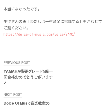
本当によかったです。
生徒さんの声「わたしは一生音楽に挑戦する」も合わせて
ご覧ください。
https://dolce-of-music.com/voice/2448/
投
PREVIOUS POST
稿
YAMAHA指導グレード5級一
ナ
回合格おめでとうございます
ビ
♪
ゲ
ー
NEXT POST
シ
ョ
Dolce Of Music音楽教室の