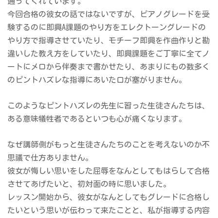
通ってくれています。
今回合格の彼女の話ではないですが、ピアノグレードを受
験するのに即興A課題のやり方をエレクトーングレードの
やり方で指導させていたり、モチーフ即興を作曲作りと勘
違いした教え方をしていたり、即興課題をご丁寧に全てノ
ートにメロから伴奏まで書かせたり、あまりにもの数多く
のピントハズレな指導にあいた口が塞がりません。
このようなピントハズレの先生に習った生徒さんたちは、
ある意味犠牲者であるといつも心が痛くなります。
なぜ講師側がもっと生徒さんたちのことを考えないのか不
思議で仕方ありません。
彼女が悔しい思いをした屈辱をなんとしてもはらして合格
させてあげたいと、初対面の時に思いました。
レッスン開始から、彼女がなんとしてもグレードに合格し
たいという思いが伝わって来たことと、私が指導する内容