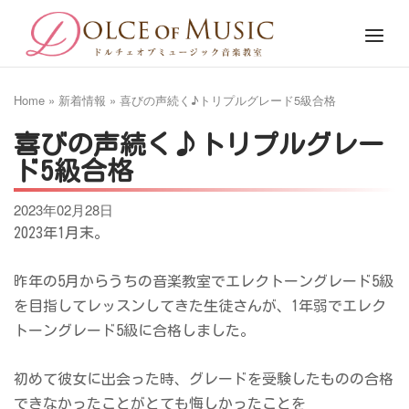
Skip
Home
Menu
to
content
Home
»
新着情報
»
喜びの声続く♪トリプルグレード5級合格
喜びの声続く♪トリプルグレー
ド5級合格
2023年02月28日
2023年1月末。
昨年の5月からうちの音楽教室でエレクトーングレード5級
を目指してレッスンしてきた生徒さんが、1年弱でエレク
トーングレード5級に合格しました。
初めて彼女に出会った時、グレードを受験したものの合格
できなかったことがとても悔しかったことを