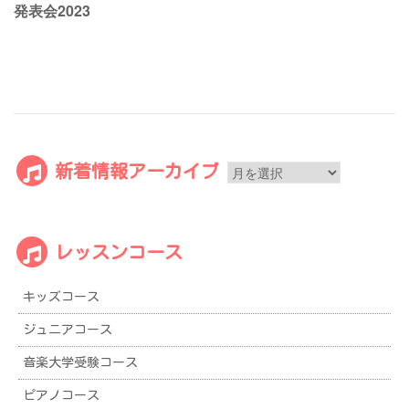
ン
発表会2023
新
新着情報アーカイブ
着
情
報
レッスンコース
ア
ー
キッズコース
カ
イ
ジュニアコース
ブ
音楽大学受験コース
ピアノコース