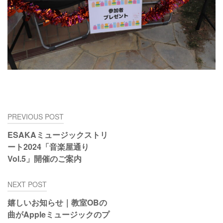
投
PREVIOUS POST
稿
ESAKAミュージックストリ
ナ
ート2024「音楽屋通り
ビ
Vol.5」開催のご案内
ゲ
ー
NEXT POST
シ
ョ
嬉しいお知らせ｜教室OBの
ン
曲がAppleミュージックのプ