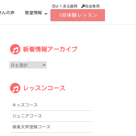
よくある質問
生徒専用
さんの声
教室情報
新
新着情報アーカイブ
着
情
報
ア
ー
レッスンコース
カ
イ
ブ
キッズコース
ジュニアコース
音楽大学受験コース