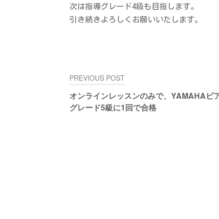
次は指導グレード4級も目指します。
引き続きよろしくお願いいたします。
投
PREVIOUS POST
稿
オンラインレッスンのみで、YAMAHAピ
ナ
グレード5級に1回で合格
ビ
ゲ
ー
シ
ョ
ン