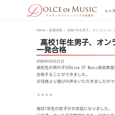
Skip
Home
to
レッ
content
Home
»
新着情報
»
高校1年生男子、オンラインレ
高校1年生男子、オン
一発合格
2026年03月21日
高校生の男の子がDolce Of Music音
合格することができました。
お母様より喜びの声をいただきましたので
＋＋＋＋
高校1年生の息子がお世話になりました。