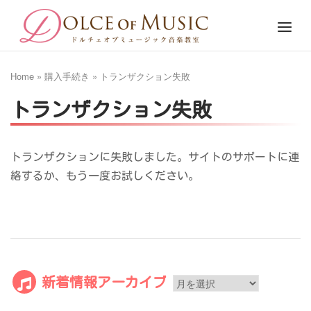
Skip
Home
Menu
to
content
Home
»
購入手続き
»
トランザクション失敗
トランザクション失敗
トランザクションに失敗しました。サイトのサポートに連
絡するか、もう一度お試しください。
新
新着情報アーカイブ
着