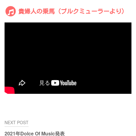
貴婦人の乗馬（ブルクミューラーより）
投
NEXT POST
稿
2021年Dolce Of Music発表
ナ