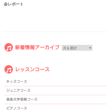
会レポート
ビ
ゲ
ー
シ
ョ
ン
新
新着情報アーカイブ
着
情
報
レッスンコース
ア
ー
キッズコース
カ
イ
ジュニアコース
ブ
音楽大学受験コース
ピアノコース