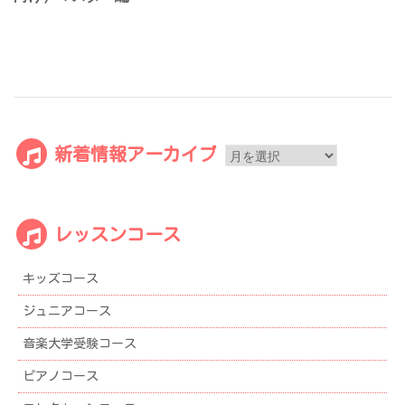
ゲ
ー
シ
ョ
ン
新
新着情報アーカイブ
着
情
報
レッスンコース
ア
ー
キッズコース
カ
イ
ジュニアコース
ブ
音楽大学受験コース
ピアノコース