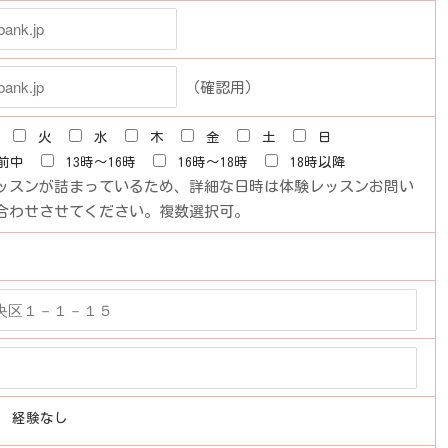
（確認用）
火
水
木
金
土
日
前中
13時～16時
16時～18時
18時以降
ッスンが詰まっているため、詳細な日時は体験レッスンお問い
合わせさせてください。複数選択可。
経験なし