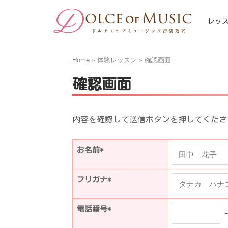
Skip
Home
to
レッ
content
Home
»
体験レッスン
»
確認画面
確認画面
内容を確認して送信ボタンを押してくださ
お名前*
フリガナ*
電話番号*