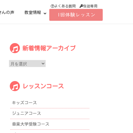
よくある質問
生徒専用
さんの声
教室情報
新
新着情報アーカイブ
着
情
報
ア
ー
レッスンコース
カ
イ
ブ
キッズコース
ジュニアコース
音楽大学受験コース