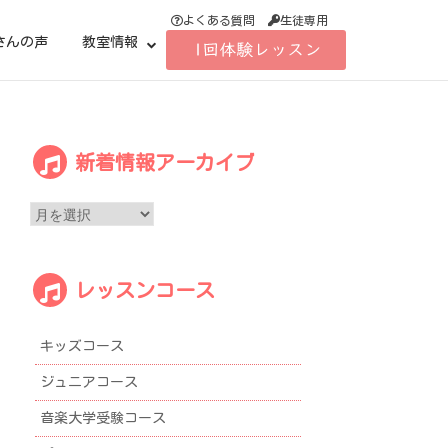
よくある質問
生徒専用
さんの声
教室情報
新
新着情報アーカイブ
着
情
報
ア
ー
レッスンコース
カ
イ
ブ
キッズコース
ジュニアコース
音楽大学受験コース