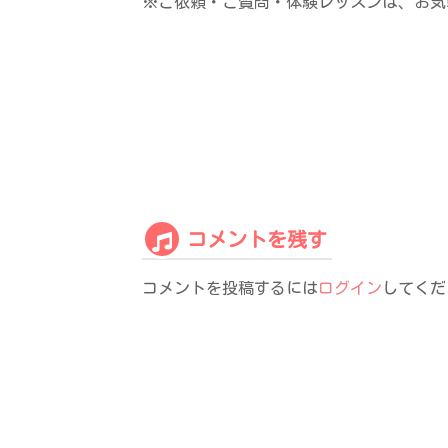
※ご依頼・ご質問・体験レッスンは、お気
投
稿
ナ
ビ
ゲ
ー
コメントを残す
シ
ョ
コメントを投稿するには
ログイン
してくだ
ン