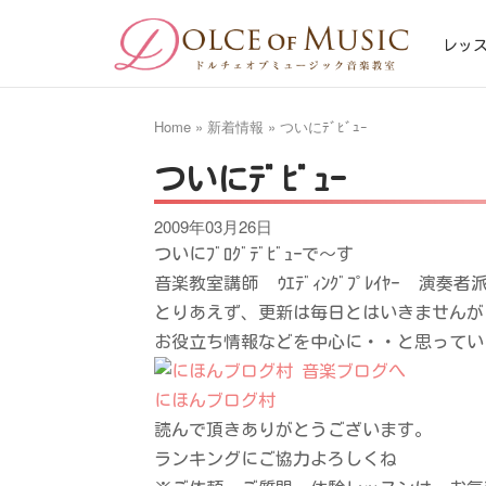
Skip
Home
to
レッ
content
Home
»
新着情報
»
ついにﾃﾞﾋﾞｭｰ
ついにﾃﾞﾋﾞｭｰ
2009年03月26日
ついにﾌﾞﾛｸﾞﾃﾞﾋﾞｭｰで～す
音楽教室講師
ｳｴﾃﾞｨﾝｸﾞﾌﾟﾚｲﾔｰ
演奏者
とりあえず、更新は毎日とはいきませんが
お役立ち情報などを中心に・・と思ってい
にほんブログ村
読んで頂きありがとうございます。
ランキングにご協力よろしくね