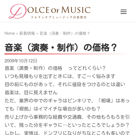
Skip
Home
Menu
to
content
Home
»
新着情報
»
音楽（演奏・制作）の価格？
音楽（演奏・制作）の価格？
2009年10月12日
音楽（演奏・制作）の価格
ってどれくらい？
いつも見積もりを出すときには、すご～く悩みます
目の前にものがあって、それに値段をつけるのとは違い
音楽は、目に見えません
ただ、業界の中でのギャラはピンキリで、「相場」はあっ
ても「根拠」はイマイチな場合が多いかも？
売り上げから事務的な経費や交通費、その他もろもろを引
いて、残った分をギャラに…といったところでしょうか？
しかし、実情は、ドンブリになりがちなところも多いので