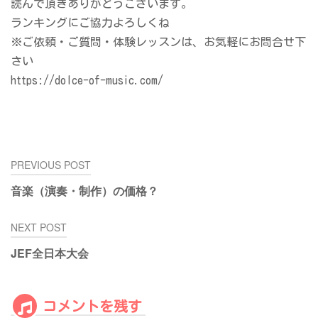
読んで頂きありがとうございます。
ランキングにご協力よろしくね
※ご依頼・ご質問・体験レッスンは、お気軽にお問合せ下
さい
https://dolce-of-music.com/
投
PREVIOUS POST
稿
音楽（演奏・制作）の価格？
ナ
ビ
NEXT POST
ゲ
ー
JEF全日本大会
シ
ョ
ン
コメントを残す