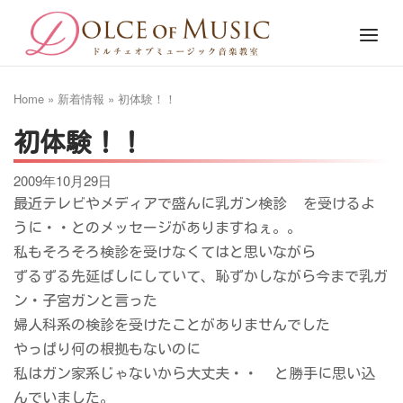
Skip
Home
Menu
to
content
Home
»
新着情報
»
初体験！！
初体験！！
2009年10月29日
最近テレビやメディアで盛んに乳ガン検診
を受けるよ
うに・・とのメッセージがありますねぇ。。
私もそろそろ検診を受けなくてはと思いながら
ずるずる先延ばしにしていて、恥ずかしながら今まで乳ガ
ン・子宮ガンと言った
婦人科系の検診を受けたことがありませんでした
やっぱり何の根拠もないのに
私はガン家系じゃないから大丈夫・・
と勝手に思い込
んでいました。