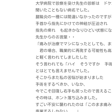
大学病院で診察を受け先生の診断は ドケ
聞いたこともない病名でした。
腱鞘炎の一種には間違いなかったのですが
手首から指先にかけての神経が圧迫され
指先の痺れ
も起きかなりひどい状態に
先生からのお言葉・・
「痛みが治療でマシになったとしても、ま
君の場合、職業的に再発する可能性も高
と軽く言われてしましたした
そう言われても「ハイ
そうですか
手
とはとても言えませんでした。
そこからまた私の苦悩が始まりました
手術をするべきか、いなか、
今でこそ回復し右手も戻ったので言えるこ
その時は、ホント落ち込みました。
すごい不安に襲われたのは「このまま痛み
廃業するしかない
」