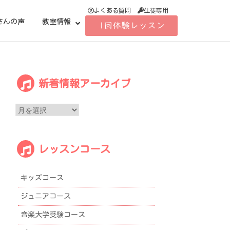
よくある質問
生徒専用
さんの声
教室情報
新
新着情報アーカイブ
着
情
報
ア
ー
レッスンコース
カ
イ
ブ
キッズコース
ジュニアコース
音楽大学受験コース