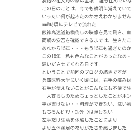
淡路の祖父母の家は全壊
誰も住んでい
この日のことは、今でも鮮明に覚えていて
いったい何が起きたのかさえわかりません
am8時頃にテレビで流れた
阪神高速道路横倒しの映像を見て驚き、血
両親の安否を確認できるまでは、生きたこ
あれから15年・・・もう15年も過ぎたの
この15年 私も色んなことがあったなあ
思いださせてくれる日です。
ということで前回のブログの続きですが
兵庫医科大学にいく頃には、右手の痛みは
右手が使えないことがこんなにも不便で生
一人暮らしのためちょっとしたことがホン
字が書けない・・料理ができない、洗い物
もちろんﾋﾟｱﾉ・ｴﾚｸﾄｰﾝは弾けない
左手だけ生活を体験したことにより
より五体満足のありがたさを感じました