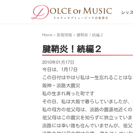
Skip
Home
to
レッ
content
Home
»
新着情報
»
腱鞘炎！続編２
腱鞘炎！続編２
2010年01月17日
今日は、1月17日
この日付はやはり私は一生忘れることはな
阪神・淡路大震災
私の生まれ育った町です
その日、私は大阪で暮らしていましたが、
私の母方の祖父母は、淡路の震源地近くの
祖父母はこの震災を知らずに旅立っていま
淡路には幸い誰も住んでいませんが、祖父