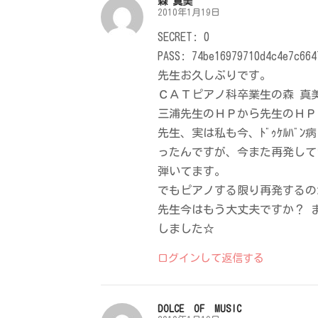
森 真美
ョ
2010年1月19日
ン
SECRET: 0
PASS: 74be16979710d4c4e7c664
先生お久しぶりです。
ＣＡＴピアノ科卒業生の森 真美
三浦先生のＨＰから先生のＨＰ
先生、実は私も今、ﾄﾞｩｹﾙﾊ
ったんですが、今また再発して
弾いてます。
でもピアノする限り再発するの
先生今はもう大丈夫ですか？ 
しました☆
ログインして返信する
DOLCE OF MUSIC