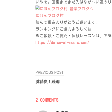
いやあ。回復までまだ先はなが～い道のり
にほんブログ村
読んで頂きありがとうございます。
ランキングにご協力よろしくね
※ご依頼・ご質問・体験レッスンは、お気
https://dolce-of-music.com/
投
PREVIOUS POST
稿
腱鞘炎！続編
ナ
ビ
ゲ
2 COMMENTS
ー
シ