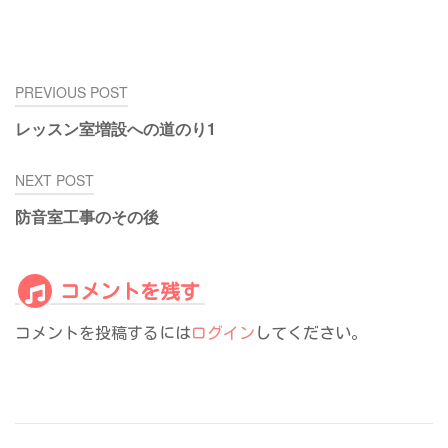
投
PREVIOUS POST
稿
レッスン室増設への道のり1
ナ
ビ
NEXT POST
ゲ
ー
防音室工事のその後
シ
ョ
ン
コメントを残す
コメントを投稿するには
ログイン
してください。