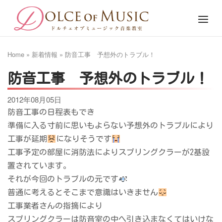
Skip
Home
Menu
to
content
Home
»
新着情報
»
防音工事 予想外のトラブル！
防音工事 予想外のトラブル！
2012年08月05日
防音工事の日程表もでき
準備に入る寸前に思いもよらない予想外のトラブルにより
工事が延期
になりそうです
工事予定の部屋に消防法によりスプリングクラーが2基設
置されています。
それが今回のトラブルの元です
普通に考えるとそこまで意識はいきません
工事業者さんの指摘により
スプリングクラーは防音室の中へ引き込まなくてはいけな