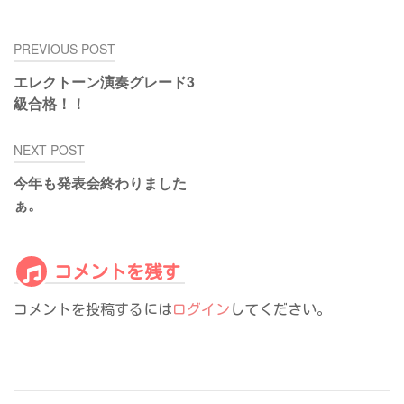
投
PREVIOUS POST
稿
エレクトーン演奏グレード3
ナ
級合格！！
ビ
ゲ
NEXT POST
ー
シ
今年も発表会終わりました
ョ
ぁ。
ン
コメントを残す
コメントを投稿するには
ログイン
してください。