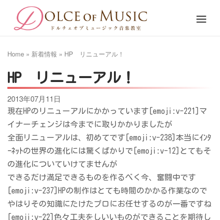
Skip
Home
Menu
to
content
Home
»
新着情報
»
HP リニューアル！
HP リニューアル！
2013年07月11日
現在HPのリニューアルにかかっています[emoji:v-221]マ
イナーチェンジは今までに取りかかりましたが
全面リニューアルは、初めてです[emoji:v-238]本当にｲﾝﾀ
ｰﾈｯﾄの世界の進化には驚くばかりで[emoji:v-12]とてもそ
の進化についていけてませんが
できるだけ満足できるものを作るべく今、奮闘中です
[emoji:v-237]HPの制作はとても時間のかかる作業なので
やはりその知識にたけたプロにお任せするのが一番ですね
[emoji:v-22]色々工夫をしいいものができることを期待し