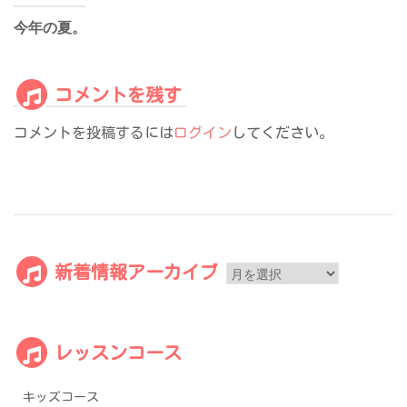
シ
今年の夏。
ョ
ン
コメントを残す
コメントを投稿するには
ログイン
してください。
新
新着情報アーカイブ
着
情
報
レッスンコース
ア
ー
キッズコース
カ