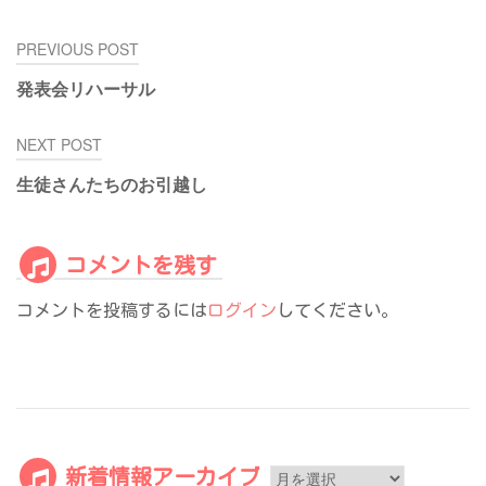
投
PREVIOUS POST
稿
発表会リハーサル
ナ
ビ
NEXT POST
ゲ
ー
生徒さんたちのお引越し
シ
ョ
ン
コメントを残す
コメントを投稿するには
ログイン
してください。
新
新着情報アーカイブ