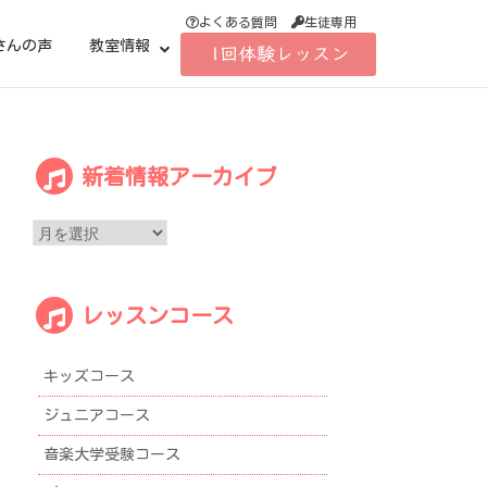
よくある質問
生徒専用
さんの声
教室情報
新
新着情報アーカイブ
着
情
報
ア
ー
レッスンコース
カ
イ
ブ
キッズコース
ジュニアコース
音楽大学受験コース