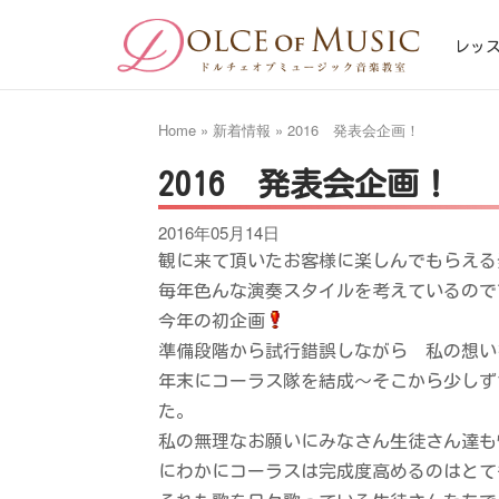
Skip
Home
to
レッ
content
Home
»
新着情報
»
2016 発表会企画！
2016 発表会企画！
2016年05月14日
観に来て頂いたお客様に楽しんでもらえる
毎年色んな演奏スタイルを考えているので
今年の初企画
準備段階から試行錯誤しながら 私の想い
年末にコーラス隊を結成～そこから少しず
た。
私の無理なお願いにみなさん生徒さん達も
にわかにコーラスは完成度高めるのはとて