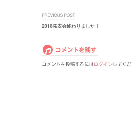
投
PREVIOUS POST
稿
2016発表会終わりました！
ナ
ビ
ゲ
ー
コメントを残す
シ
ョ
コメントを投稿するには
ログイン
してくだ
ン