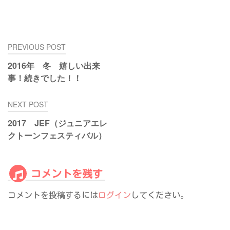
投
PREVIOUS POST
稿
2016年 冬 嬉しい出来
ナ
事！続きでした！！
ビ
ゲ
NEXT POST
ー
シ
2017 JEF（ジュニアエレ
ョ
クトーンフェスティバル）
ン
コメントを残す
コメントを投稿するには
ログイン
してください。