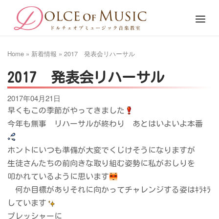
Skip
Home
Menu
to
content
Home
»
新着情報
»
2017 発表会リハーサル
2017 発表会リハーサル
2017年04月21日
早くもこの季節がやってきました
今年も無事 リハーサルが終わり あとはいよいよ本番
ホントにいつも準備が大変でくじけそうになりますが
生徒さんたちの前向きな取り組む姿勢に私がおしりを
叩かれているように思います
何か目標がありそれに向かってチャレンジする姿はｷﾗｷﾗ
しています
プレッシャーに