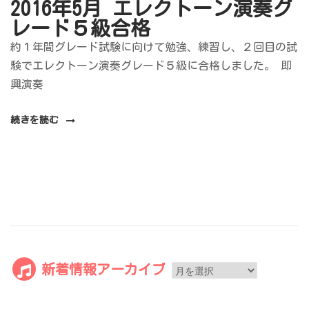
2016年5月 エレクトーン演奏グ
レード５級合格
約１年間グレード試験に向けて勉強、練習し、２回目の試
験でエレクトーン演奏グレード５級に合格しました。 即
“2016
興演奏
年
続きを読む
5
月
エ
レ
ク
ト
ー
ン
新
新着情報アーカイブ
演
着
奏
情
グ