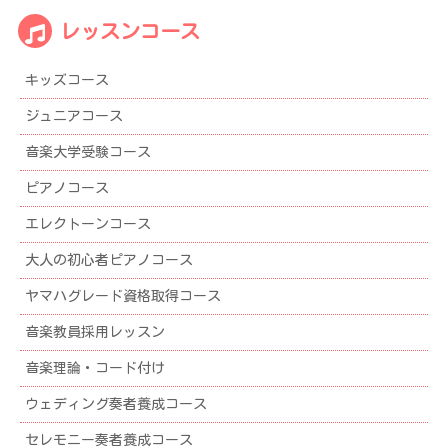
報
レ
レッスンコース
ア
ー
ー
ド
キッズコース
カ
５
イ
ジュニアコース
ブ
級
音楽大学受験コース
合
格”
ピアノコース
エレクトーンコース
大人の初心者ピアノコース
ヤマハグレード資格取得コース
音楽教員採用レッスン
音楽理論・コード付け
ウェディング奏者養成コース
セレモニー奏者養成コース