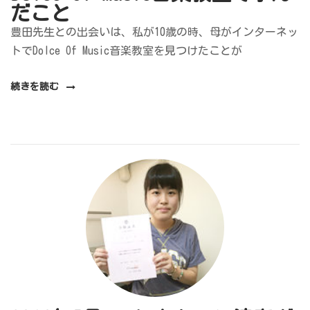
だこと
豊田先生との出会いは、私が10歳の時、母がインターネッ
“Dolce
トでDolce Of Music音楽教室を見つけたことが
Of
続きを読む
Music
音
楽
教
室
で
学
ん
だ
こ
と”